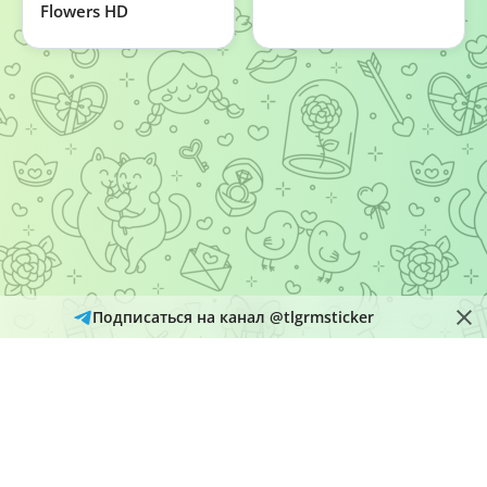
Flowers HD
Подписаться на канал @tlgrmsticker
© 2026
Telegram Hub
Материалы в каталоге собираются и обновляются автоматически
из открытых источников Telegram. Администрация не является
правообладателем размещенного контента и рассматривает