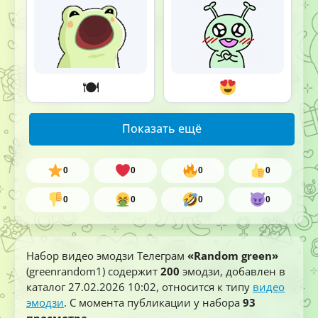
🍽
Показать ещё
0
0
0
0
0
0
0
0
Набор видео эмодзи Телеграм
«Random green»
(greenrandom1) содержит
200
эмодзи, добавлен в
каталог
27.02.2026 10:02
, относится к типу
видео
эмодзи
. С момента публикации у набора
93
просмотра
.