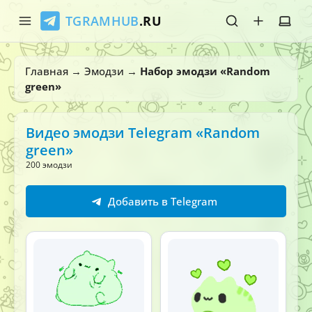
TGRAMHUB
.RU
Главная
Главная
→
Эмодзи
→
Набор эмодзи «Random
green»
Стикеры
Эмодзи
Видео эмодзи Telegram «Random
green»
Боты
200 эмодзи
О нас
Добавить в Telegram