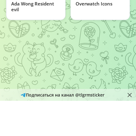
Ada Wong Resident
Overwatch Icons
evil
Подписаться на канал @tlgrmsticker
© 2026
Telegram Hub
Материалы в каталоге собираются и обновляются автоматически
из открытых источников Telegram. Администрация не является