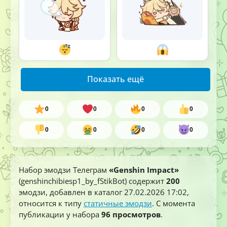
Показать ещё
0
0
0
0
0
0
0
0
Набор эмодзи Телеграм
«Genshin Impact»
(genshinchibiesp1_by_fStikBot) содержит
200
эмодзи, добавлен в каталог
27.02.2026 17:02
,
относится к типу
статичные эмодзи
. С момента
публикации у набора
96 просмотров
.