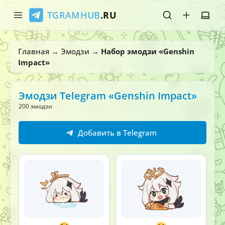
TGRAMHUB
.RU
Главная
Главная
→
Эмодзи
→
Набор эмодзи «Genshin
Impact»
Стикеры
Эмодзи
Эмодзи Telegram «Genshin Impact»
200 эмодзи
Боты
Добавить в Telegram
О нас