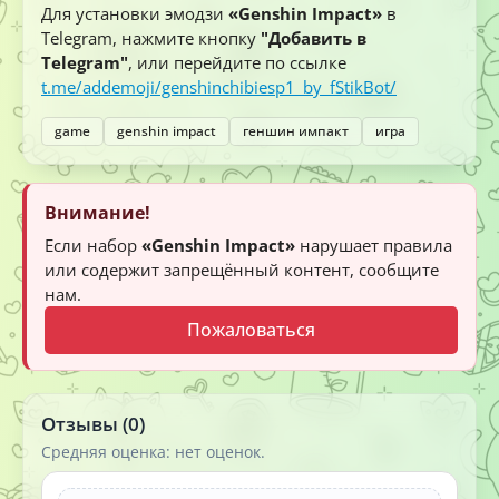
Для установки эмодзи
«Genshin Impact»
в
Telegram, нажмите кнопку
"Добавить в
Telegram"
, или перейдите по ссылке
t.me/addemoji/genshinchibiesp1_by_fStikBot/
game
genshin impact
геншин импакт
игра
Внимание!
Если набор
«Genshin Impact»
нарушает правила
или содержит запрещённый контент, сообщите
нам.
Пожаловаться
Отзывы (0)
Средняя оценка: нет оценок.