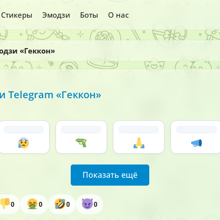
Стикеры
Эмодзи
Боты
О нас
одзи «Геккон»
 Telegram «Геккон»
Показать ещё
0
0
0
0