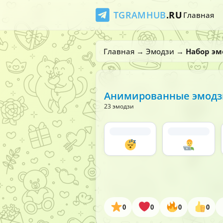
TGRAMHUB
.RU
Главная
Главная
→
Эмодзи
→
Набор эм
Анимированные эмодзи
23 эмодзи
0
0
0
0