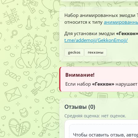
Набор анимированных эмодзи 
относится к типу
анимированны
Для установки эмодзи
«Геккон
t.me/addemoji/GekkonEmoji/
geckos
гекконы
Внимание!
Если набор
«Геккон»
нарушает 
Отзывы (0)
Средняя оценка: нет оценок.
Чтобы оставить отзыв, авто