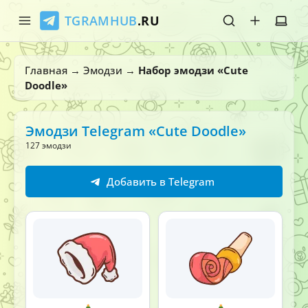
TGRAMHUB
.RU
Главная
Главная
→
Эмодзи
→
Набор эмодзи «Cute
Doodle»
Стикеры
Эмодзи
Эмодзи Telegram «Cute Doodle»
127 эмодзи
Боты
Добавить в Telegram
О нас