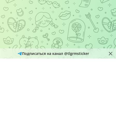
Подписаться на канал @tlgrmsticker
© 2026
Telegram Hub
Материалы в каталоге собираются и обновляются автоматически
из открытых источников Telegram. Администрация не является
правообладателем размещенного контента и рассматривает
обращения через кнопку «Пожаловаться» на страницах
материалов.
О нас
Добавить набор
Политика конфиденциальности
@tlgrmsticker