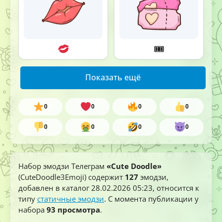
🎟
Показать ещё
0
0
0
0
0
0
0
0
Набор эмодзи Телеграм
«Cute Doodle»
(CuteDoodle3Emoji) содержит
127
эмодзи,
добавлен в каталог
28.02.2026 05:23
, относится к
типу
статичные эмодзи
. С момента публикации у
набора
93 просмотра
.