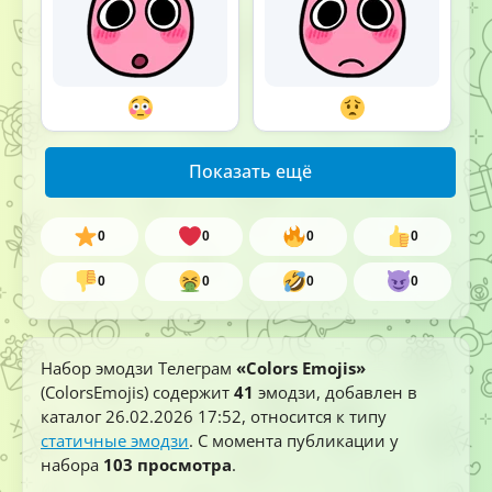
Показать ещё
0
0
0
0
0
0
0
0
Набор эмодзи Телеграм
«Colors Emojis»
(ColorsEmojis) содержит
41
эмодзи, добавлен в
каталог
26.02.2026 17:52
, относится к типу
статичные эмодзи
. С момента публикации у
набора
103 просмотра
.