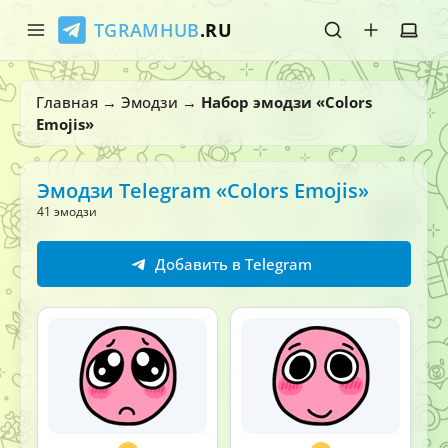
TGRAMHUB
.RU
Главная
Главная
→
Эмодзи
→
Набор эмодзи «Colors
Emojis»
Стикеры
Эмодзи
Эмодзи Telegram «Colors Emojis»
41 эмодзи
Боты
Добавить в Telegram
О нас