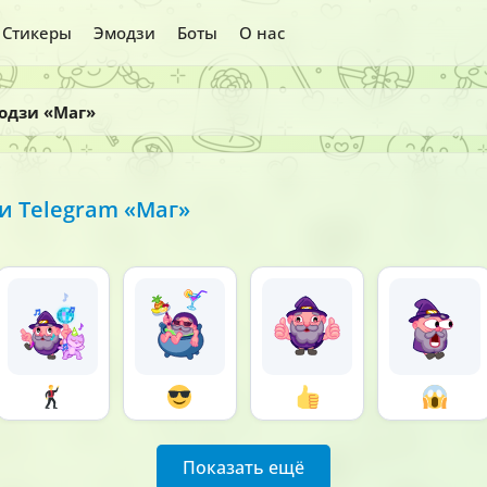
Стикеры
Эмодзи
Боты
О нас
одзи «Маг»
 Telegram «Маг»
Показать ещё