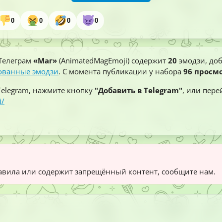
0
0
0
0
Телеграм
«Маг»
(AnimatedMagEmoji) содержит
20
эмодзи, доб
ованные эмодзи
. С момента публикации у набора
96 просм
Telegram, нажмите кнопку
"Добавить в Telegram"
, или пере
i/
вила или содержит запрещённый контент, сообщите нам.