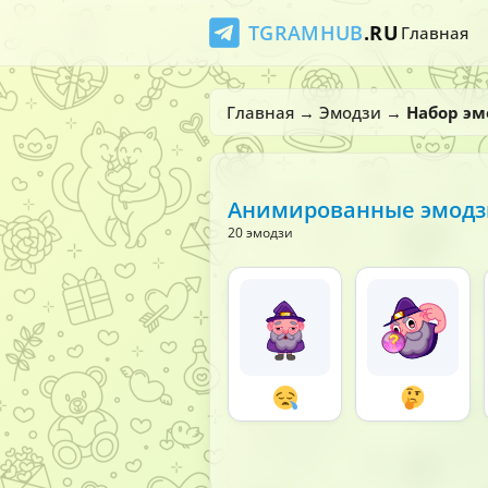
TGRAMHUB
.RU
Главная
Главная
→
Эмодзи
→
Набор эм
Анимированные эмодзи
20 эмодзи