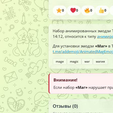
0
0
0
0
Набор анимированных эмодзи 
14:12
, относится к типу
анимир
Для установки эмодзи
«Маг»
в 
t.me/addemoji/AnimatedMagEmoj
mage
magic
маг
магия
Внимание!
Если набор
«Маг»
нарушает пра
Отзывы (0)