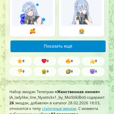
Показать ещё
0
0
0
0
0
0
0
0
Набор эмодзи Телеграм
«Женственная линия»
(A_ladylike_line_Nyasticks1_by_MoiStikiBot) содержит
26
эмодзи, добавлен в каталог
28.02.2026 18:03
,
относится к типу
статичные эмодзи
. С момента
публикации у набора
93 просмотра
.