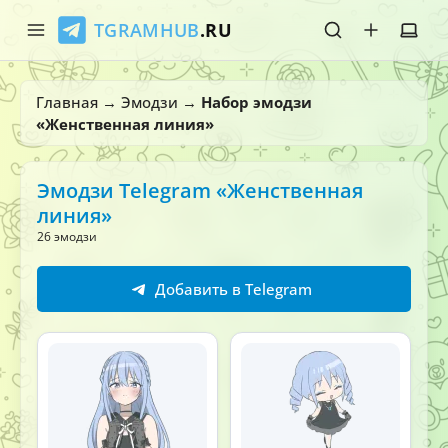
TGRAMHUB
.RU
Главная
Главная
→
Эмодзи
→
Набор эмодзи
«Женственная линия»
Стикеры
Эмодзи
Эмодзи Telegram «Женственная
линия»
Боты
26 эмодзи
О нас
Добавить в Telegram