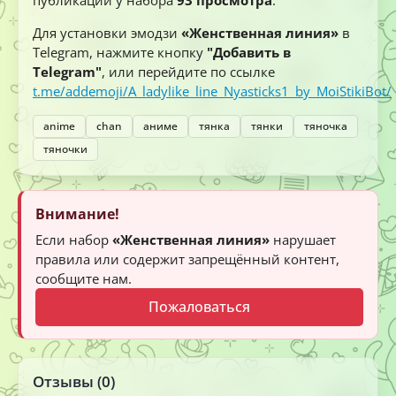
Для установки эмодзи
«Женственная линия»
в
Telegram, нажмите кнопку
"Добавить в
Telegram"
, или перейдите по ссылке
t.me/addemoji/A_ladylike_line_Nyasticks1_by_MoiStikiBot/
anime
chan
аниме
тянка
тянки
тяночка
тяночки
Внимание!
Если набор
«Женственная линия»
нарушает
правила или содержит запрещённый контент,
сообщите нам.
Пожаловаться
Отзывы (0)