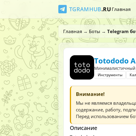
TGRAMHUB
.RU
Главная
Главная
→
Боты
→
Telegram бо
Totododo 
Минималистичный 
Инструменты
Ка
Внимание!
Мы не являемся владельц
содержание, работу, подпи
Перед использованием бот
Описание