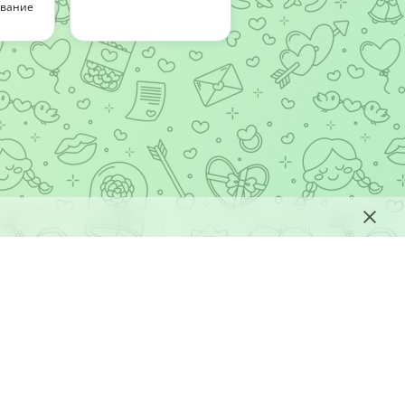
ование
не является правообладателем размещенного
атериалов.