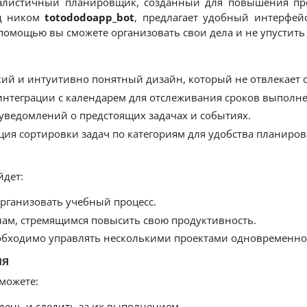
алистичный планировщик, созданный для повышения прод
од ником
totododoapp_bot
, предлагает удобный интерфей
 помощью вы сможете организовать свои дела и не упустить
ий и интуитивно понятный дизайн, который не отвлекает о
нтеграции с календарем для отслеживания сроков выполне
уведомлений о предстоящих задачах и событиях.
ия сортировки задач по категориям для удобства планиров
йдет:
организовать учебный процесс.
ам, стремящимся повысить свою продуктивность.
обходимо управлять несколькими проектами одновременно
ия
можете:
 день и следить за их выполнением.