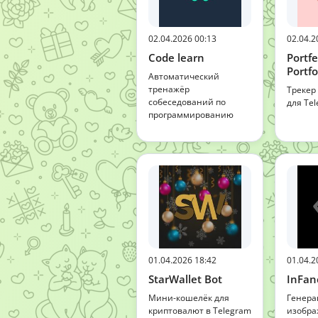
02.04.2026 00:13
02.04.2
Code learn
Portf
Portfo
Автоматический
тренажёр
Трекер
собеседований по
для Te
программированию
01.04.2026 18:42
01.04.2
StarWallet Bot
InFan
Мини-кошелёк для
Генера
криптовалют в Telegram
изобра