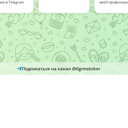
ию в Telegram
web3-профилир
Подписаться на канал @tlgrmsticker
© 2026
Telegram Hub
яются автоматически из открытых источников Telegram. Администрация 
и рассматривает обращения через кнопку «Пожаловаться» на страницах м