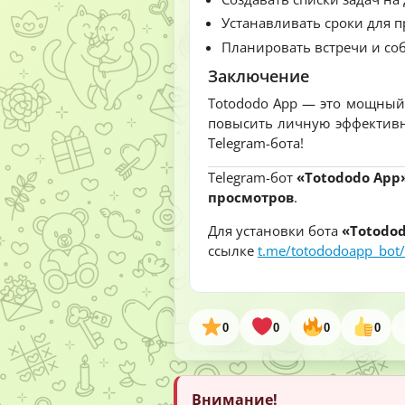
Устанавливать сроки для 
Планировать встречи и соб
Заключение
Totododo App — это мощный
повысить личную эффективно
Telegram-бота!
Telegram-бот
«Totododo App
просмотров
.
Для установки бота
«Totodo
ссылке
t.me/totododoapp_bot/
0
0
0
0
Внимание!