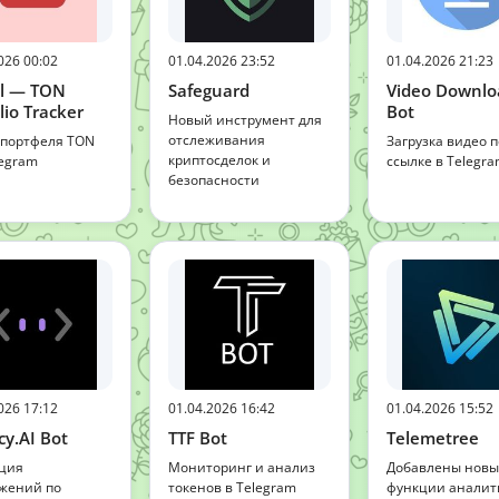
026 00:02
01.04.2026 23:52
01.04.2026 21:23
el — TON
Safeguard
Video Downlo
lio Tracker
Bot
Новый инструмент для
отслеживания
 портфеля TON
Загрузка видео п
криптосделок и
legram
ссылке в Telegr
безопасности
026 17:12
01.04.2026 16:42
01.04.2026 15:52
cy.AI Bot
TTF Bot
Telemetree
ция
Мониторинг и анализ
Добавлены новы
жений по
токенов в Telegram
функции аналит