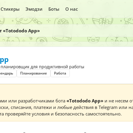
Стикеры
Эмодзи
Боты
О нас
т «Totododo App»
App
планировщик для продуктивной работы
лендарь
Планирование
Работа
ами или разработчиками бота
«Totododo App»
и не несем о
ски, списания, платежи и любые действия в Telegram или н
а проверяйте условия и безопасность самостоятельно.