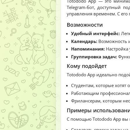
Totododo App — это миним
Telegram-бот, доступный п
управления временем. С его
Возможности
Удобный интерфейс:
Легк
Календарь:
Возможность и
Напоминания:
Настройка 
Группировка задач:
Функц
Кому подойдет
Totododo App идеально подо
Студентам, которые хотят 
Работающим профессионал
Фрилансерам, которым не
Примеры использован
С помощью Totododo App вы 
Создавать списки задач на