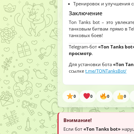
Тренировок и улучшения св
Заключение
Ton Tanks bot – это увлекат
танковым битвам прямо в Tel
танковых боев!
Telegram-бот
«Ton Tanks bot
просмотр
.
Для установки бота
«Ton Tan
ссылке
t.me/TONTanksBot/
0
0
0
0
Внимание!
Если бот
«Ton Tanks bot»
наруш