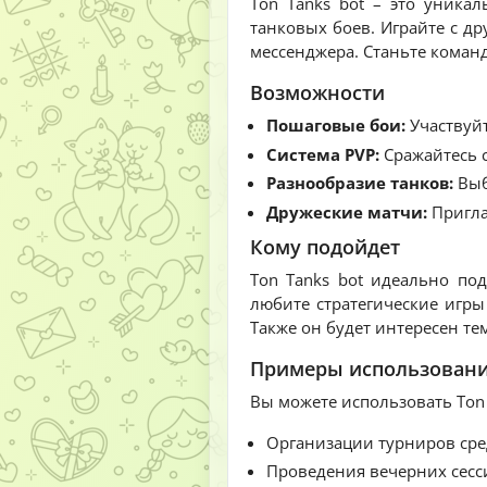
Ton Tanks bot – это уника
танковых боев. Играйте с д
мессенджера. Станьте команд
Возможности
Пошаговые бои:
Участвуйт
Система PVP:
Сражайтесь с
Разнообразие танков:
Выб
Дружеские матчи:
Пригла
Кому подойдет
Ton Tanks bot идеально по
любите стратегические игры
Также он будет интересен те
Примеры использован
Вы можете использовать Ton 
Организации турниров сре
Проведения вечерних сесси