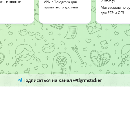
аты и звонки.
VPN в Telegram для
приватного доступа
Материалы по ру
для ЕГЭ и ОГЭ.
Подписаться на канал @tlgrmsticker
© 2026
Telegram Hub