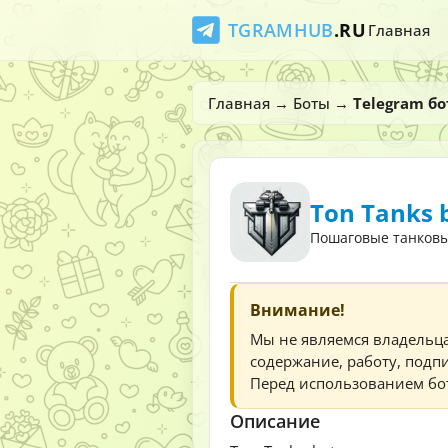
TGRAMHUB
.RU
Главная
Главная
→
Боты
→
Telegram бо
Ton Tanks 
Пошаговые танковы
Внимание!
Мы не являемся владельц
содержание, работу, подпи
Перед использованием бот
Описание