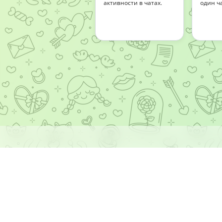
активности в чатах.
один ч