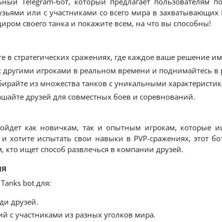
льный Telegram-бот, который предлагает пользователям п
рузьями или с участниками со всего мира в захватывающих 
иром своего танка и покажите всем, на что вы способны!
е в стратегических сражениях, где каждое ваше решение им
 другими игроками в реальном времени и поднимайтесь в 
ирайте из множества танков с уникальными характеристик
шайте друзей для совместных боев и соревнований.
дойдет как новичкам, так и опытным игрокам, которые 
 и хотите испытать свои навыки в PVP-сражениях, этот б
м, кто ищет способ развлечься в компании друзей.
ия
Tanks bot для:
ди друзей.
й с участниками из разных уголков мира.