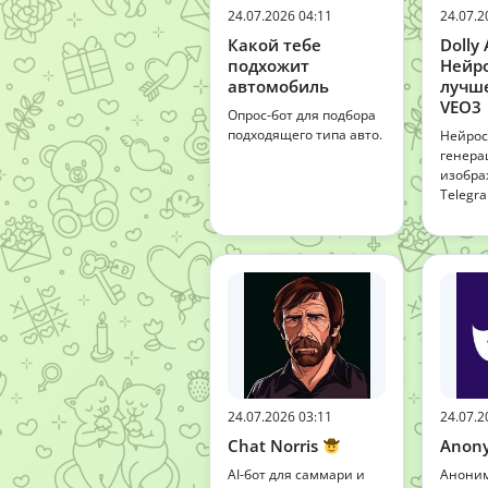
24.07.2026 04:11
24.07.2
Какой тебе
Dolly 
подхожит
Нейр
автомобиль
лучше
VEO3 
Опрос-бот для подбора
подходящего типа авто.
Нейрос
генера
изобра
Telegr
24.07.2026 03:11
24.07.2
Chat Norris
Anon
AI-бот для саммари и
Аноним