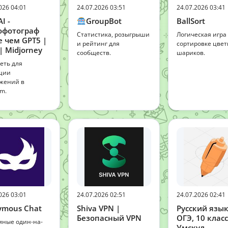
026 04:01
24.07.2026 03:51
24.07.2026 03:41
AI -
GroupBot
BallSort
офотограф
Статистика, розыгрыши
Логическая игра
 чем GPT5 |
и рейтинг для
сортировке цве
| Midjorney
сообществ.
шариков.
еть для
ции
жений в
am.
026 03:01
24.07.2026 02:51
24.07.2026 02:41
ymous Chat
Shiva VPN |
Русский язык
Безопасный VPN
ОГЭ, 10 класс
ные один-на-
Умскул