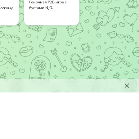
Гоночная P2E-игра с
бустами N₂O.
сскому