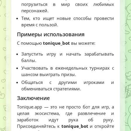
погрузиться в мир своих любимых
персонажей.
Тем, кто ищет новые способы провести
время с пользой.
Примеры использования
С помощью
tonique_bot
вы можете:
Запустить игру и начать зарабатывать
баллы.
Участвовать в еженедельных турнирах с
шансом выиграть призы.
Общаться с другими игроками и
обмениваться стратегиями.
Заключение
Tonique.app — это не просто бот для игр, а
целая экосистема, где развлечение и
заработок идут рука об руку.
Присоединяйтесь к
tonique_bot
и откройте