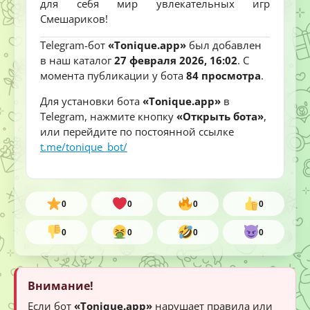
для себя мир увлекательных игр
Смешариков!
Telegram-бот
«Tonique.app»
был добавлен
в наш каталог
27 февраля 2026, 16:02
. С
момента публикации у бота
84 просмотра
.
Для установки бота
«Tonique.app»
в
Telegram, нажмите кнопку
«Открыть бота»
,
или перейдите по постоянной ссылке
t.me/tonique_bot/
0
0
0
0
0
0
0
0
Внимание!
Если бот
«Tonique.app»
нарушает правила или