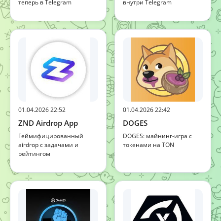
теперь в Telegram
внутри Telegram
01.04.2026 22:52
01.04.2026 22:42
ZND Airdrop App
DOGES
Геймифицированный
DOGES: майнинг-игра с
airdrop с задачами и
токенами на TON
рейтингом