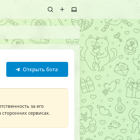
Открыть бота
тственность за его
а сторонних сервисах.