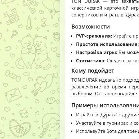
TON DURAK — это захватыв
классической карточной иг
соперников и играть в ‘Дурак
Возможности
PVP-сражения:
Играйте пр
Простота использования:
Настройка игры:
Вы может
Статистика:
Следите за с
Кому подойдет
TON DURAK идеально подходи
развлечение во время пере
выбором. Он также подойдет 
Примеры использован
Играйте в ‘Дурака’ с друзь
Участвуйте в турнирах и с
Используйте бота для тре