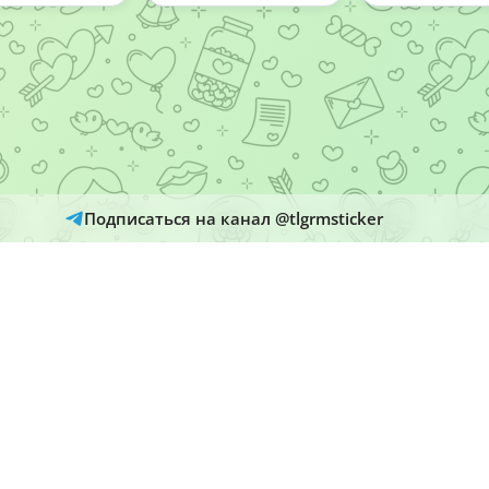
Подписаться на канал @tlgrmsticker
© 2026
Telegram Hub
яются автоматически из открытых источников Telegram. Администрация 
и рассматривает обращения через кнопку «Пожаловаться» на страницах м
О нас
Добавить набор
Политика конфиденциальности
@tlgrmsticker