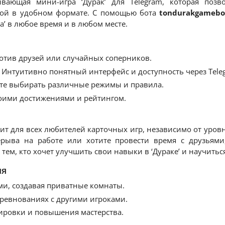
ающая мини-игра ‘Дурак’ для Telegram, которая позво
рой в удобном формате. С помощью бота
tondurakgamebo
а’ в любое время и в любом месте.
отив друзей или случайных соперников.
Интуитивно понятный интерфейс и доступность через Tele
е выбирать различные режимы и правила.
воими достижениями и рейтингом.
т для всех любителей карточных игр, независимо от уровн
рыва на работе или хотите провести время с друзьями
тем, кто хочет улучшить свои навыки в ‘Дураке’ и научитьс
ия
ями, создавая приватные комнаты.
оревнованиях с другими игроками.
нировки и повышения мастерства.