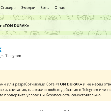
Стикеры
Эмодзи
Боты
О нас
от «TON DURAK»
K
для Telegram
ами или разработчиками бота
«TON DURAK»
и не несем отве
ски, списания, платежи и любые действия в Telegram или н
а проверяйте условия и безопасность самостоятельно.