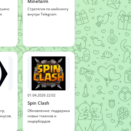
Minefarm
сьянс
Стратегия по майнингу
am
внутри Telegram
01.04.2026 22:02
Spin Clash
гр,
Обновление: поддержка
нусов.
новых токенов и
лидербордов