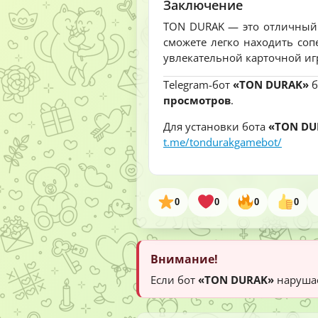
Заключение
TON DURAK — это отличный с
сможете легко находить соп
увлекательной карточной иг
Telegram-бот
«TON DURAK»
б
просмотров
.
Для установки бота
«TON DU
t.me/tondurakgamebot/
0
0
0
0
Внимание!
Если бот
«TON DURAK»
нарушае