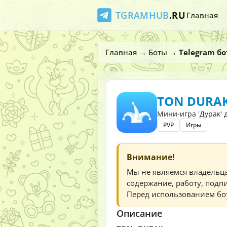
TGRAMHUB
.RU
Главная
Главная
→
Боты
→
Telegram б
TON DURA
Мини-игра 'Дурак' 
PVP
Игры
Внимание!
Мы не являемся владельц
содержание, работу, подпи
Перед использованием бот
Описание