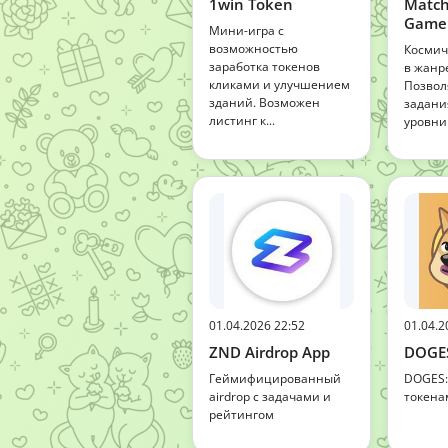
1win Token
Matc
Game
Мини-игра с
возможностью
Космич
заработка токенов
в жанре
кликами и улучшением
Позвол
зданий. Возможен
задани
листинг к...
уровни 
01.04.2026 22:52
01.04.2
ZND Airdrop App
DOGE
Геймифицированный
DOGES:
airdrop с задачами и
токена
рейтингом