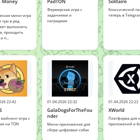
h Money
PadTON
Solitaire
Фермерская игра с
Классический па
заданиями и
теперь в Telegr
еская мини-игра
наградами
 три в ряд.
яет выполнять
я, проходить
и п...
026 22:42
01.04.2026 22:32
01.04.2026 22:22
S
GalaDogsForTheFou
XWorld
nder
 майнинг-игра с
Платформа для и
ми на TON
приложений и бо
Мини-приложение для
сбора цифровых собак