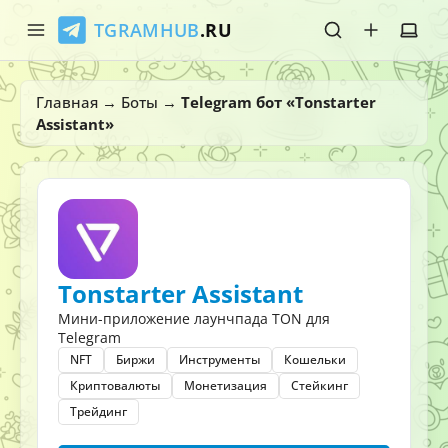
TGRAMHUB
.RU
Главная
Главная
→
Боты
→
Telegram бот «Tonstarter
Assistant»
Стикеры
Эмодзи
Боты
О нас
Tonstarter Assistant
Мини-приложение лаунчпада TON для
Telegram
NFT
Биржи
Инструменты
Кошельки
Криптовалюты
Монетизация
Стейкинг
Трейдинг