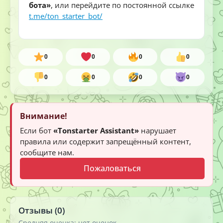
бота»
, или перейдите по постоянной ссылке
t.me/ton_starter_bot/
0
0
0
0
0
0
0
0
Внимание!
Если бот
«Tonstarter Assistant»
нарушает
правила или содержит запрещённый контент,
сообщите нам.
Пожаловаться
Отзывы (0)
Средняя оценка: нет оценок.