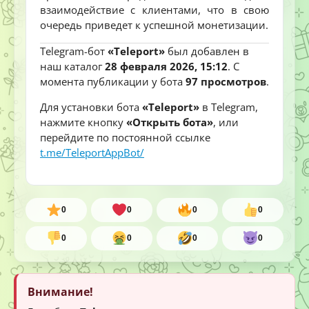
взаимодействие с клиентами, что в свою
очередь приведет к успешной монетизации.
Telegram-бот
«Teleport»
был добавлен в
наш каталог
28 февраля 2026, 15:12
. С
момента публикации у бота
97 просмотров
.
Для установки бота
«Teleport»
в Telegram,
нажмите кнопку
«Открыть бота»
, или
перейдите по постоянной ссылке
t.me/TeleportAppBot/
0
0
0
0
0
0
0
0
Внимание!