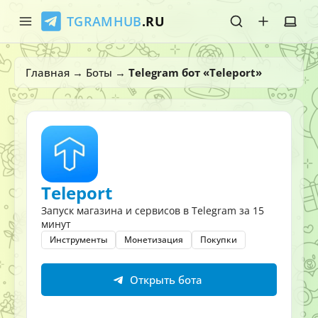
TGRAMHUB
.RU
Главная
Главная
→
Боты
→
Telegram бот «Teleport»
Стикеры
Эмодзи
Боты
Teleport
О нас
Запуск магазина и сервисов в Telegram за 15
минут
Инструменты
Монетизация
Покупки
Открыть бота