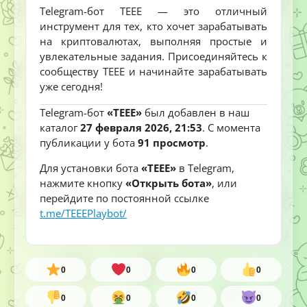
Telegram-бот TEEE — это отличный
инструмент для тех, кто хочет зарабатывать
на криптовалютах, выполняя простые и
увлекательные задания. Присоединяйтесь к
сообществу TEEE и начинайте зарабатывать
уже сегодня!
Telegram-бот
«TEEE»
был добавлен в наш
каталог
27 февраля 2026, 21:53
. С момента
публикации у бота
91 просмотр
.
Для установки бота
«TEEE»
в Telegram,
нажмите кнопку
«Открыть бота»
, или
перейдите по постоянной ссылке
t.me/TEEEPlaybot/
0
0
0
0
0
0
0
0