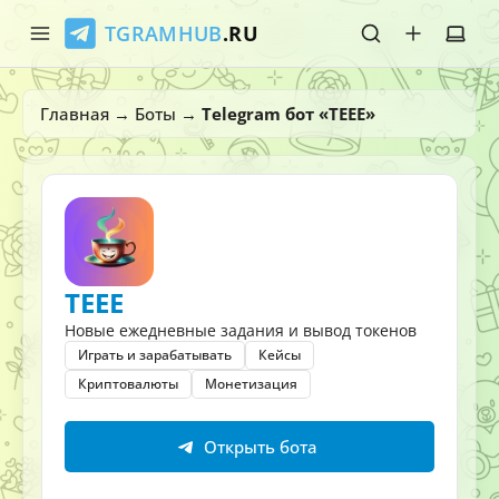
TGRAMHUB
.RU
Главная
Главная
→
Боты
→
Telegram бот «TEEE»
Стикеры
Эмодзи
Боты
TEEE
О нас
Новые ежедневные задания и вывод токенов
Играть и зарабатывать
Кейсы
Криптовалюты
Монетизация
Открыть бота