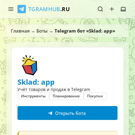
TGRAMHUB
.RU
Главная
Главная
→
Боты
→
Telegram бот «Sklad: app»
Стикеры
Эмодзи
Боты
Sklad: app
О нас
Учёт товаров и продаж в Telegram
Инструменты
Планирование
Покупки
Открыть бота