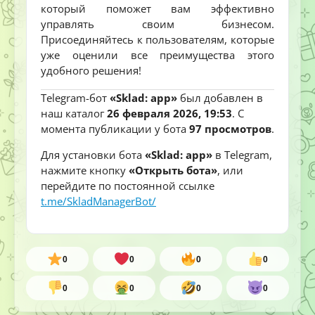
который поможет вам эффективно
управлять своим бизнесом.
Присоединяйтесь к пользователям, которые
уже оценили все преимущества этого
удобного решения!
Telegram-бот
«Sklad: app»
был добавлен в
наш каталог
26 февраля 2026, 19:53
. С
момента публикации у бота
97 просмотров
.
Для установки бота
«Sklad: app»
в Telegram,
нажмите кнопку
«Открыть бота»
, или
перейдите по постоянной ссылке
t.me/SkladManagerBot/
0
0
0
0
0
0
0
0