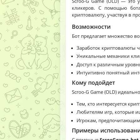
Scroo-G Game (OLD) — это 
кликеров. С помощью бо
криптовалюту, участвуя в пр
Возможности
Бот предлагает множество в
Заработок криптовалюты ч
Уникальные механики клик
Доступ к различным уровн
Интуитивно понятный инте
Кому подойдет
Scroo-G Game (OLD) идеально
Тем, кто интересуется кри
Любителям игр, которые и
Игрокам, предпочитающим 
Примеры использован
С помощью
ScrooGgame_bot