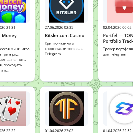
026 21:31
27.06.2026 02:35
02.04.2026 00:02
h Money
Bitsler.com Casino
Portfel — TO
Portfolio Trac
Крипто-казино и
спортставки теперь в
еская мини-игра
Трекер портфел
Telegram
 три в ряд.
для Telegram
яет выполнять
я, проходить
и п...
026 23:22
01.04.2026 23:02
01.04.2026 22:52