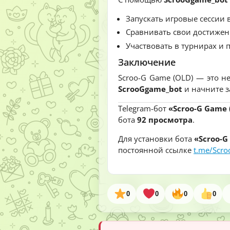
Запускать игровые сессии 
Сравнивать свои достижен
Участвовать в турнирах и
Заключение
Scroo-G Game (OLD) — это н
ScrooGgame_bot
и начните з
Telegram-бот
«Scroo-G Game 
бота
92 просмотра
.
Для установки бота
«Scroo-G
постоянной ссылке
t.me/Scr
0
0
0
0