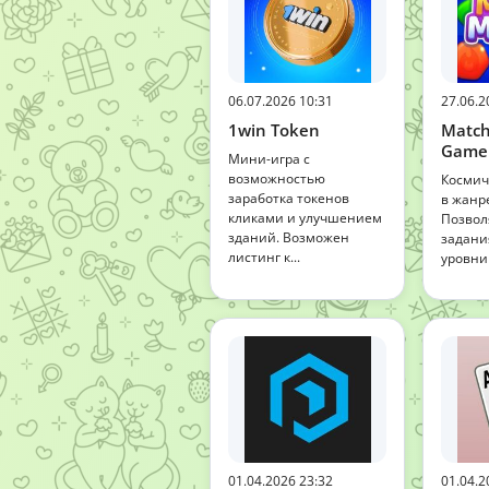
06.07.2026 10:31
27.06.2
1win Token
Matc
Game
Мини-игра с
возможностью
Космич
заработка токенов
в жанре
кликами и улучшением
Позвол
зданий. Возможен
задани
листинг к...
уровни 
01.04.2026 23:32
01.04.2