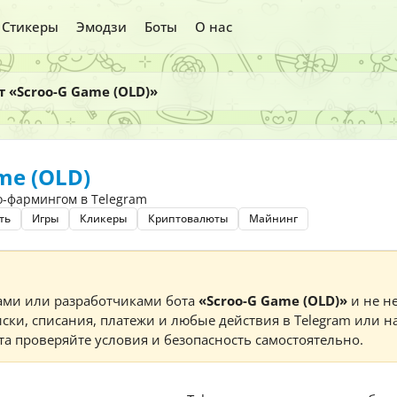
Стикеры
Эмодзи
Боты
О нас
т «Scroo-G Game (OLD)»
me (OLD)
о-фармингом в Telegram
ть
Игры
Кликеры
Криптовалюты
Майнинг
ами или разработчиками бота
«Scroo-G Game (OLD)»
и не не
ски, списания, платежи и любые действия в Telegram или н
а проверяйте условия и безопасность самостоятельно.