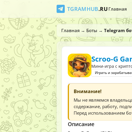
TGRAMHUB
.RU
Главная
Главная
→
Боты
→
Telegram бо
Scroo-G Ga
Мини-игра с крипт
Играть и зарабатыва
Внимание!
Мы не являемся владельц
содержание, работу, подпи
Перед использованием бот
Описание