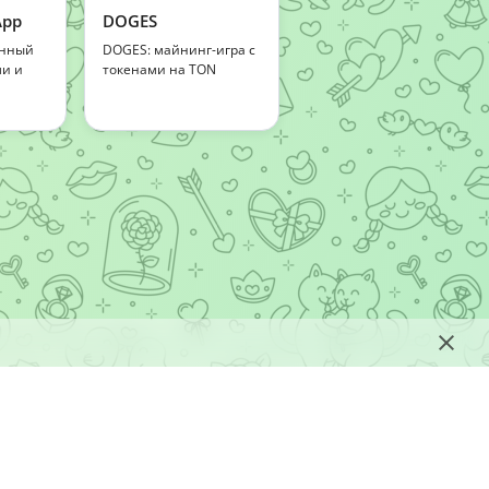
App
DOGES
нный
DOGES: майнинг-игра с
ми и
токенами на TON