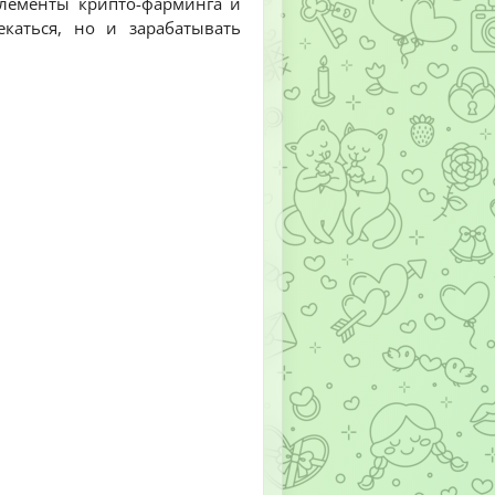
элементы крипто-фарминга и
каться, но и зарабатывать