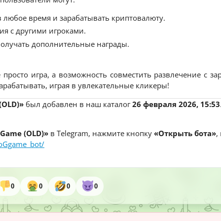
в любое время и зарабатывать криптовалюту.
ия с другими игроками.
 получать дополнительные награды.
е просто игра, а возможность совместить развлечение с за
арабатывать, играя в увлекательные кликеры!
(OLD)»
был добавлен в наш каталог
26 февраля 2026, 15:53
 Game (OLD)»
в Telegram, нажмите кнопку
«Открыть бота»
,
ooGgame_bot/
0
0
0
0