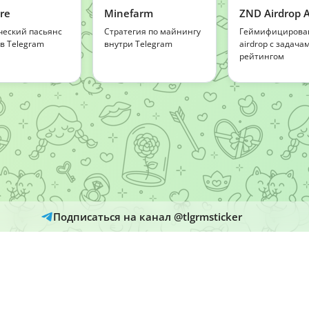
ire
Minefarm
ZND Airdrop 
ческий пасьянс
Стратегия по майнингу
Геймифицирова
 в Telegram
внутри Telegram
airdrop с задача
рейтингом
Подписаться на канал @tlgrmsticker