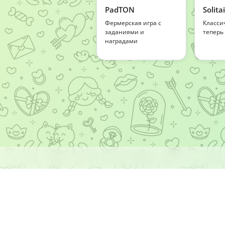
PadTON
Solita
Фермерская игра с
Класси
заданиями и
теперь
наградами