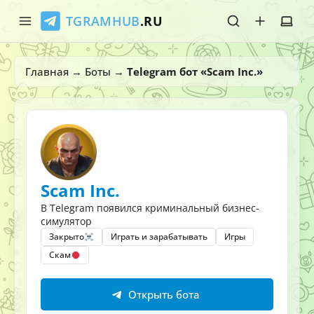
TGRAMHUB
.RU
Главная
Главная
→
Боты
→
Telegram бот «Scam Inc.»
Стикеры
Эмодзи
Боты
Scam Inc.
О нас
В Telegram появился криминальный бизнес-
симулятор
Закрыто
Играть и зарабатывать
Игры
Скам
Открыть бота