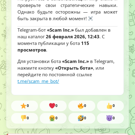
проверьте свои стратегические навыки.
Однако будьте осторожны — игра может
быть закрыта в любой момент!
Telegram-бот
«Scam Inc.»
был добавлен в
наш каталог
26 февраля 2026, 12:43
. С
момента публикации у бота
115
просмотров
.
Для установки бота
«Scam Inc.»
в Telegram,
нажмите кнопку
«Открыть бота»
, или
перейдите по постоянной ссылке
t.me/scam_me_bot/
0
0
0
0
0
0
0
0