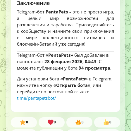
Заключение
Telegram-бот
PentaPets
– это не просто игра,
а целый мир возможностей для
развлечения и заработка. Присоединяйтесь
к сообществу и начните свои приключения
в мире коллекционных питомцев и
блокчейн-баталий уже сегодня!
Telegram-бот
«PentaPets»
был добавлен в
наш каталог
28 февраля 2026, 04:43
. С
момента публикации у бота
94 просмотра
.
Для установки бота
«PentaPets»
в Telegram,
нажмите кнопку
«Открыть бота»
, или
перейдите по постоянной ссылке
t.me/pentapetsbot/
0
0
0
0