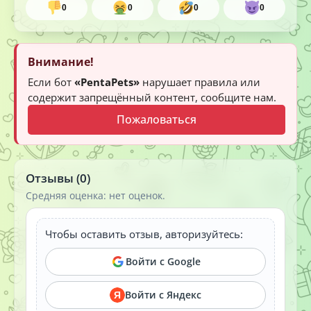
0
0
0
0
Внимание!
Если бот
«PentaPets»
нарушает правила или
содержит запрещённый контент, сообщите нам.
Пожаловаться
Отзывы (0)
Средняя оценка: нет оценок.
Чтобы оставить отзыв, авторизуйтесь:
Войти с Google
Войти с Яндекс
Я