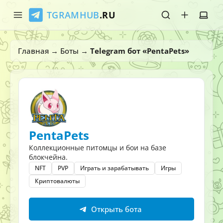
TGRAMHUB
.RU
Главная
Главная
→
Боты
→
Telegram бот «PentaPets»
Стикеры
Эмодзи
Боты
PentaPets
О нас
Коллекционные питомцы и бои на базе
блокчейна.
NFT
PVP
Играть и зарабатывать
Игры
Криптовалюты
Открыть бота