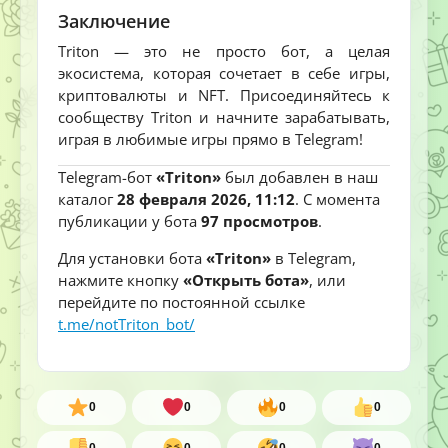
Заключение
Triton — это не просто бот, а целая
экосистема, которая сочетает в себе игры,
криптовалюты и NFT. Присоединяйтесь к
сообществу Triton и начните зарабатывать,
играя в любимые игры прямо в Telegram!
Telegram-бот
«Triton»
был добавлен в наш
каталог
28 февраля 2026, 11:12
. С момента
публикации у бота
97 просмотров
.
Для установки бота
«Triton»
в Telegram,
нажмите кнопку
«Открыть бота»
, или
перейдите по постоянной ссылке
t.me/notTriton_bot/
0
0
0
0