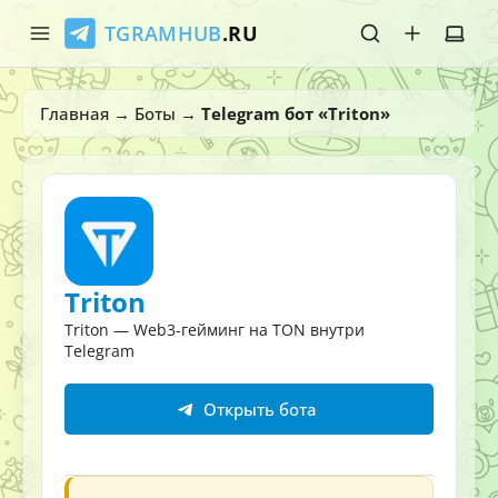
TGRAMHUB
.RU
Главная
Главная
→
Боты
→
Telegram бот «Triton»
Стикеры
Эмодзи
Боты
Triton
О нас
Triton — Web3-гейминг на TON внутри
Telegram
Открыть бота