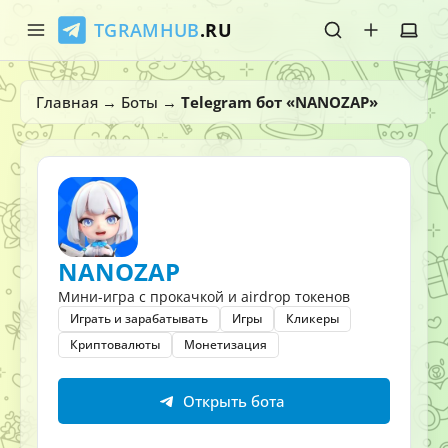
TGRAMHUB
.RU
Главная
Главная
→
Боты
→
Telegram бот «NANOZAP»
Стикеры
Эмодзи
Боты
NANOZAP
О нас
Мини-игра с прокачкой и airdrop токенов
Играть и зарабатывать
Игры
Кликеры
Криптовалюты
Монетизация
Открыть бота