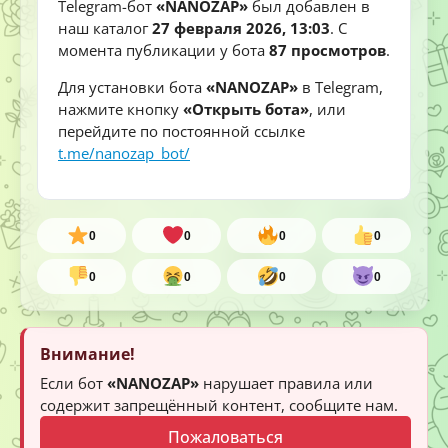
Telegram-бот
«NANOZAP»
был добавлен в
наш каталог
27 февраля 2026, 13:03
. С
момента публикации у бота
87 просмотров
.
Для установки бота
«NANOZAP»
в Telegram,
нажмите кнопку
«Открыть бота»
, или
перейдите по постоянной ссылке
t.me/nanozap_bot/
0
0
0
0
0
0
0
0
Внимание!
Если бот
«NANOZAP»
нарушает правила или
содержит запрещённый контент, сообщите нам.
Пожаловаться