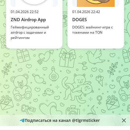
01.04.2026 22:52
01.04.2026 22:42
ZND Airdrop App
DOGES
Геймифицированный
DOGES: майнинг-игра с
airdrop с задачами и
токенами на TON
рейтингом
Подписаться на канал @tlgrmsticker