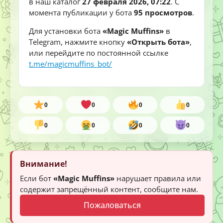
в наш каталог
27 февраля 2026, 07:22
. С
момента публикации у бота
95 просмотров
.
Для установки бота
«Magic Muffins»
в
Telegram, нажмите кнопку
«Открыть бота»
,
или перейдите по постоянной ссылке
t.me/magicmuffins_bot/
0
0
0
0
0
0
0
0
Внимание!
Если бот
«Magic Muffins»
нарушает правила или
содержит запрещённый контент, сообщите нам.
Пожаловаться