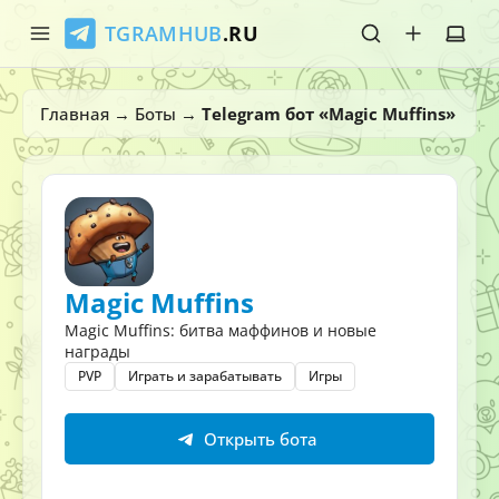
TGRAMHUB
.RU
Главная
Главная
→
Боты
→
Telegram бот «Magic Muffins»
Стикеры
Эмодзи
Боты
Magic Muffins
О нас
Magic Muffins: битва маффинов и новые
награды
PVP
Играть и зарабатывать
Игры
Открыть бота