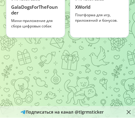
GalaDogsForTheFoun
XWorld
der
Платформа для игр,
приложений и бонусов.
Мини-приложение для
сбора цифровых собак
Подписаться на канал @tlgrmsticker