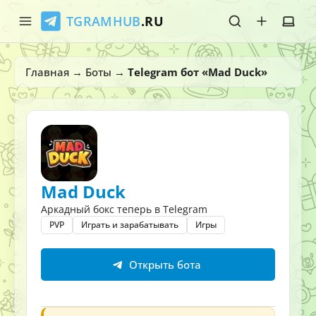
TGRAMHUB
.RU
Главная
Главная
→
Боты
→
Telegram бот «Mad Duck»
Стикеры
Эмодзи
Боты
Mad Duck
О нас
Аркадный бокс теперь в Telegram
PVP
Играть и зарабатывать
Игры
Открыть бота