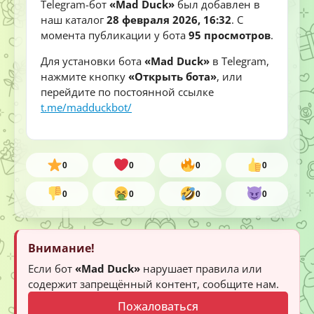
Telegram-бот
«Mad Duck»
был добавлен в
наш каталог
28 февраля 2026, 16:32
. С
момента публикации у бота
95 просмотров
.
Для установки бота
«Mad Duck»
в Telegram,
нажмите кнопку
«Открыть бота»
, или
перейдите по постоянной ссылке
t.me/madduckbot/
0
0
0
0
0
0
0
0
Внимание!
Если бот
«Mad Duck»
нарушает правила или
содержит запрещённый контент, сообщите нам.
Пожаловаться