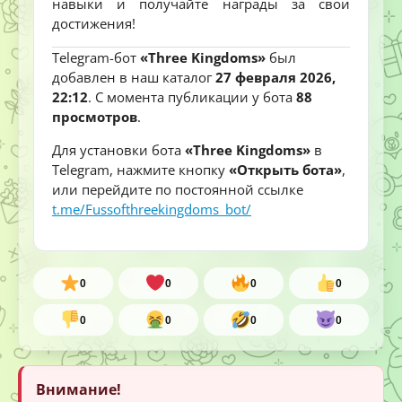
навыки и получайте награды за свои
достижения!
Telegram-бот
«Three Kingdoms»
был
добавлен в наш каталог
27 февраля 2026,
22:12
. С момента публикации у бота
88
просмотров
.
Для установки бота
«Three Kingdoms»
в
Telegram, нажмите кнопку
«Открыть бота»
,
или перейдите по постоянной ссылке
t.me/Fussofthreekingdoms_bot/
0
0
0
0
0
0
0
0
Внимание!