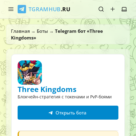
TGRAMHUB
.RU
Главная
Главная
→
Боты
→
Telegram бот «Three
Kingdoms»
Стикеры
Эмодзи
Боты
О нас
Three Kingdoms
Блокчейн-стратегия с токенами и PvP-боями
Открыть бота