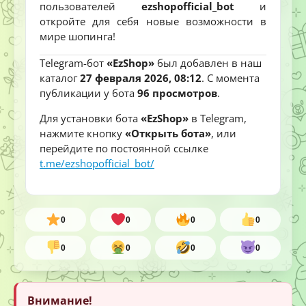
пользователей
ezshopofficial_bot
и
откройте для себя новые возможности в
мире шопинга!
Telegram-бот
«EzShop»
был добавлен в наш
каталог
27 февраля 2026, 08:12
. С момента
публикации у бота
96 просмотров
.
Для установки бота
«EzShop»
в Telegram,
нажмите кнопку
«Открыть бота»
, или
перейдите по постоянной ссылке
t.me/ezshopofficial_bot/
0
0
0
0
0
0
0
0
Внимание!