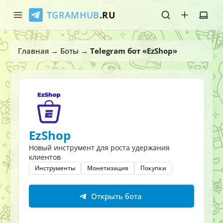
TGRAMHUB
.RU
Главная
Главная
→
Боты
→
Telegram бот «EzShop»
Стикеры
Эмодзи
Боты
EzShop
О нас
Новый инструмент для роста удержания
клиентов
Инструменты
Монетизация
Покупки
Открыть бота