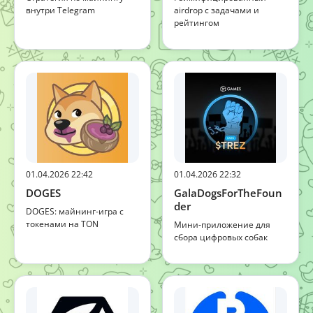
внутри Telegram
airdrop с задачами и
рейтингом
01.04.2026 22:42
01.04.2026 22:32
DOGES
GalaDogsForTheFoun
der
DOGES: майнинг-игра с
токенами на TON
Мини-приложение для
сбора цифровых собак