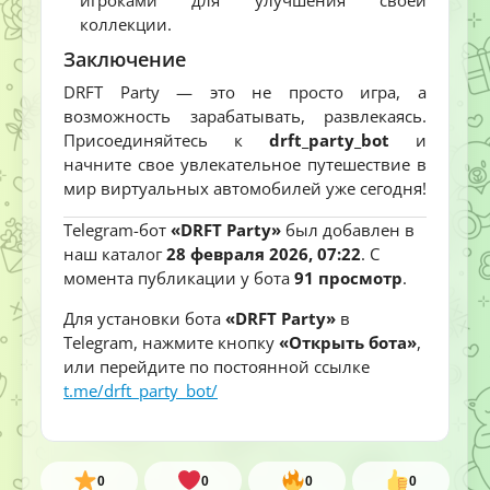
коллекции.
Заключение
DRFT Party — это не просто игра, а
возможность зарабатывать, развлекаясь.
Присоединяйтесь к
drft_party_bot
и
начните свое увлекательное путешествие в
мир виртуальных автомобилей уже сегодня!
Telegram-бот
«DRFT Party»
был добавлен в
наш каталог
28 февраля 2026, 07:22
. С
момента публикации у бота
91 просмотр
.
Для установки бота
«DRFT Party»
в
Telegram, нажмите кнопку
«Открыть бота»
,
или перейдите по постоянной ссылке
t.me/drft_party_bot/
0
0
0
0