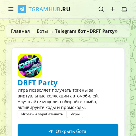
TGRAMHUB
.RU
Главная
Главная
→
Боты
→
Telegram бот «DRFT Party»
Стикеры
Эмодзи
Боты
DRFT Party
О нас
Игра позволяет получать токены за
виртуальные коллекции автомобилей.
Улучшайте модели, собирайте комбо,
активируйте коды и промокоды.
Играть и зарабатывать
Игры
Открыть бота