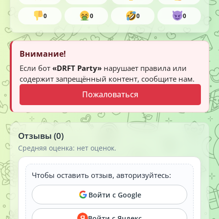
0
0
0
0
Внимание!
Если бот
«DRFT Party»
нарушает правила или
содержит запрещённый контент, сообщите нам.
Пожаловаться
Отзывы (0)
Средняя оценка: нет оценок.
Чтобы оставить отзыв, авторизуйтесь:
Войти с Google
Войти с Яндекс
Я