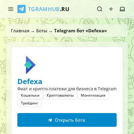
TGRAMHUB
.RU
Главная
Главная
→
Боты
→
Telegram бот «Defexa»
Стикеры
Эмодзи
Боты
Defexa
О нас
Фиат и крипто-платежи для бизнеса в Telegram
Кошельки
Криптовалюты
Монетизация
Трейдинг
Открыть бота