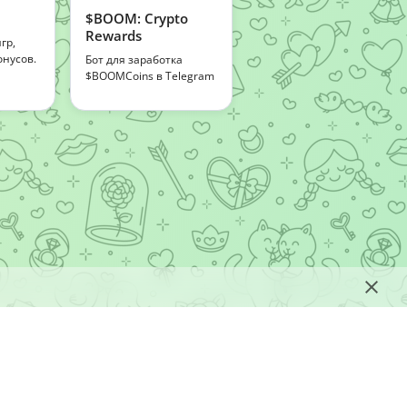
$BOOM: Crypto
Rewards
гр,
нусов.
Бот для заработка
$BOOMCoins в Telegram