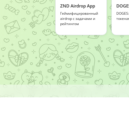
ZND Airdrop App
DOGE
Геймифицированный
DOGES:
airdrop с задачами и
токена
рейтингом