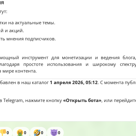
ия
ут:
тки на актуальные темы.
й и акций.
ать мнения подписчиков.
ощный инструмент для монетизации и ведения блога,
лагодаря простоте использования и широкому спектр
мире контента.
бавлен в наш каталог
1 апреля 2026, 05:12
. С момента пуб
в Telegram, нажмите кнопку
«Открыть бота»
, или перейдит
0
0
0
0