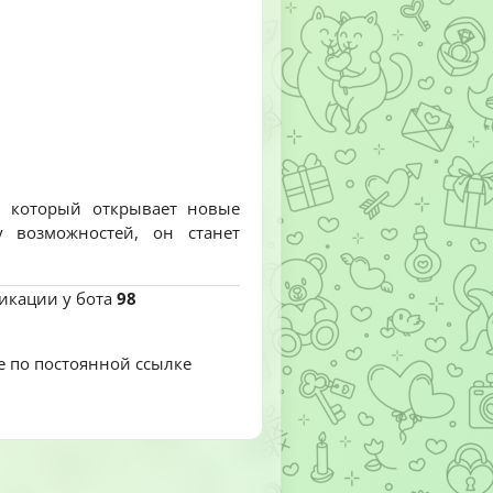
 который открывает новые
у возможностей, он станет
ликации у бота
98
е по постоянной ссылке