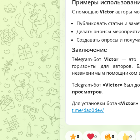
Примеры использован
С помощью
Victor
авторы мог
Публиковать статьи и заме
Делать анонсы мероприяти
Создавать опросы и получ
Заключение
Telegram-бот
Victor
— это м
горизонты для авторов. Б
незаменимым помощником в 
Telegram-бот
«Victor»
был до
просмотров
.
Для установки бота
«Victor»
t.me/dao0dev/
0
0
0
0