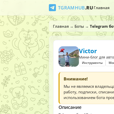
TGRAMHUB
.RU
Главная
Главная
→
Боты
→
Telegram бо
Victor
Мини-блог для авто
Инструменты
Мо
Внимание!
Мы не являемся владельц
работу, подписки, списани
использованием бота пров
Описание