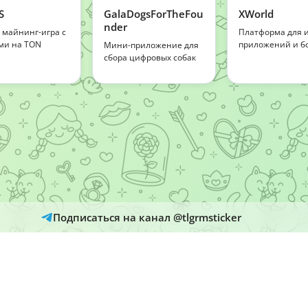
S
GalaDogsForTheFou
XWorld
nder
 майнинг-игра с
Платформа для и
ми на TON
приложений и бо
Мини-приложение для
сбора цифровых собак
Подписаться на канал @tlgrmsticker