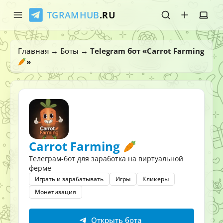
TGRAMHUB
.RU
Главная
Главная
→
Боты
→
Telegram бот «Carrot Farming
»
Стикеры
Эмодзи
Боты
О нас
Carrot Farming
Телеграм-бот для заработка на виртуальной
ферме
Играть и зарабатывать
Игры
Кликеры
Монетизация
Открыть бота