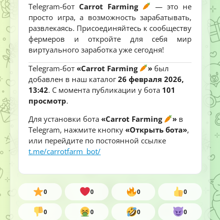
Telegram-бот
Carrot Farming
— это не
просто игра, а возможность зарабатывать,
развлекаясь. Присоединяйтесь к сообществу
фермеров и откройте для себя мир
виртуального заработка уже сегодня!
Telegram-бот
«Carrot Farming
»
был
добавлен в наш каталог
26 февраля 2026,
13:42
. С момента публикации у бота
101
просмотр
.
Для установки бота
«Carrot Farming
»
в
Telegram, нажмите кнопку
«Открыть бота»
,
или перейдите по постоянной ссылке
t.me/carrotfarm_bot/
0
0
0
0
0
0
0
0