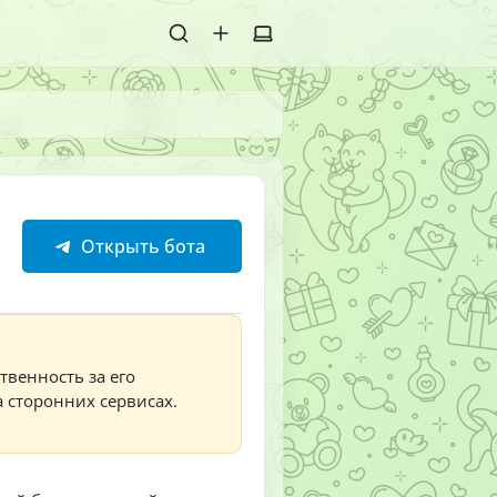
Открыть бота
твенность за его
а сторонних сервисах.