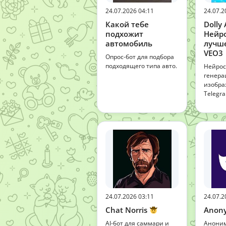
24.07.2026 04:11
24.07.2
Какой тебе
Dolly 
подхожит
Нейр
автомобиль
лучше
VEO3 
Опрос-бот для подбора
подходящего типа авто.
Нейрос
генера
изобра
Telegr
24.07.2026 03:11
24.07.2
Chat Norris
Anon
AI-бот для саммари и
Аноним