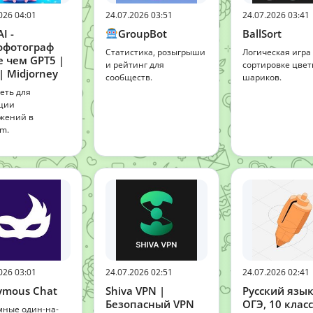
026 04:01
24.07.2026 03:51
24.07.2026 03:41
AI -
GroupBot
BallSort
офотограф
Статистика, розыгрыши
Логическая игра
 чем GPT5 |
и рейтинг для
сортировке цве
| Midjorney
сообществ.
шариков.
еть для
ции
жений в
am.
026 03:01
24.07.2026 02:51
24.07.2026 02:41
ymous Chat
Shiva VPN |
Русский язык
Безопасный VPN
ОГЭ, 10 класс
ные один-на-