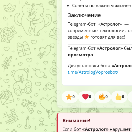
Советы по важным жизнен
Заключение
Telegram-бот «Астролог» 
современные технологии, он
звезды
готовят для вас!
Telegram-бот
«Астролог»
был
просмотра
.
Для установки бота
«Астрол
t.me/AstrologVoprosbot/
0
0
0
0
Внимание!
Если бот
«Астролог»
нарушает 