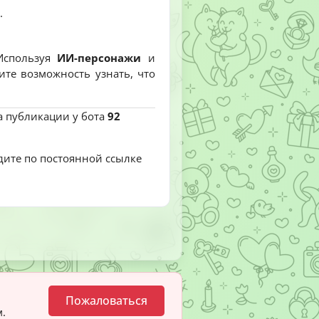
.
 Используя
ИИ-персонажи
и
ите возможность узнать, что
а публикации у бота
92
дите по постоянной ссылке
Пожаловаться
.