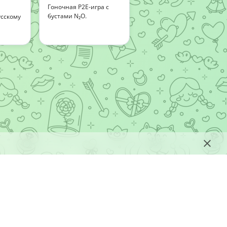
Гоночная P2E-игра с
бустами N₂O.
сскому