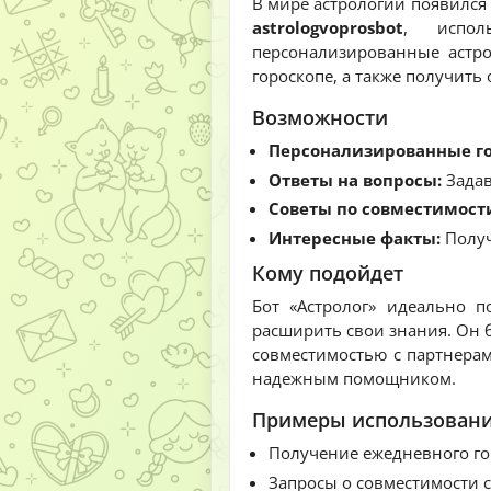
В мире астрологии появился
astrologvoprosbot
, испол
персонализированные астр
гороскопе, а также получить
Возможности
Персонализированные г
Ответы на вопросы:
Задав
Советы по совместимост
Интересные факты:
Получ
Кому подойдет
Бот «Астролог» идеально п
расширить свои знания. Он б
совместимостью с партнерам
надежным помощником.
Примеры использован
Получение ежедневного го
Запросы о совместимости 