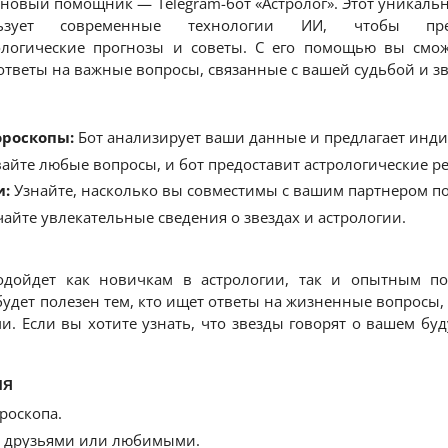
 новый помощник — Telegram-бот «Астролог». Этот уникаль
ьзует современные технологии ИИ, чтобы пред
ологические прогнозы и советы. С его помощью вы смож
 ответы на важные вопросы, связанные с вашей судьбой и 
ороскопы:
Бот анализирует ваши данные и предлагает инд
айте любые вопросы, и бот предоставит астрологические р
и:
Узнайте, насколько вы совместимы с вашим партнером по
айте увлекательные сведения о звездах и астрологии.
одойдет как новичкам в астрологии, так и опытным по
удет полезен тем, кто ищет ответы на жизненные вопросы, а
и. Если вы хотите узнать, что звезды говорят о вашем буд
ия
роскопа.
с друзьями или любимыми.