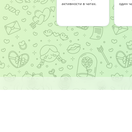
активности в чатах.
один ч