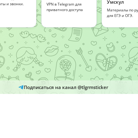
Умскул
аты и звонки.
VPN в Telegram для
приватного доступа
Материалы по ру
для ЕГЭ и ОГЭ.
Подписаться на канал @tlgrmsticker
© 2026
Telegram Hub