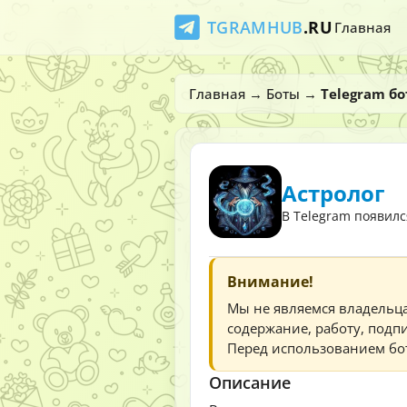
TGRAMHUB
.RU
Главная
Главная
→
Боты
→
Telegram бо
Астролог
В Telegram появилс
Внимание!
Мы не являемся владельц
содержание, работу, подпи
Перед использованием бот
Описание