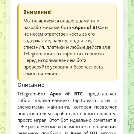
Внимание!
Мы не являемся владельцами или
разработчиками бота
«Apes of BTC»
и
не несем ответственность за его
содержание, работу, подписки,
списания, платежи и любые действия в
Telegram или на сторонних сервисах.
Перед использованием бота
проверяйте условия и безопасность
самостоятельно.
Описание
Telegram-бот
Apes of BTC
представляет
собой увлекательную tap-to-earn игру с
элементами майнинга, которая позволяет
пользователям зарабатывать криптовалюту,
просто играя. Этот бот идеально сочетает в
себе развлечение и возможность получения
реальной прибыли. В
Apes of BTC
игроки