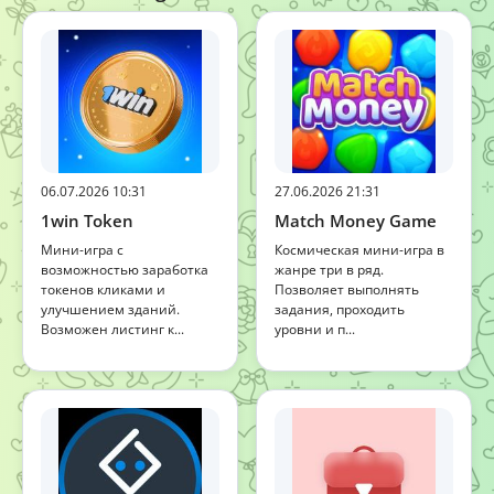
06.07.2026 10:31
27.06.2026 21:31
1win Token
Match Money Game
Мини-игра с
Космическая мини-игра в
возможностью заработка
жанре три в ряд.
токенов кликами и
Позволяет выполнять
улучшением зданий.
задания, проходить
Возможен листинг к...
уровни и п...