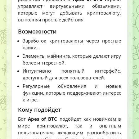
управляют виртуальными обезьянами,
которые могут добывать криптовалюту,
выполняя простые действия.
Возможности
Заработок криптовалюты через простые
клики.
Элементы майнинга, которые делают игру
более интересной.
Интуитивно понятный интерфейс,
доступный для всех пользователей.
Регулярные обновления и новые
функции, которые поддерживают интерес
к игре.
Кому подойдет
Бот
Apes of BTC
подойдет как новичкам в
мире криптовалют, так и опытным
пользователям, желающим разнообразить